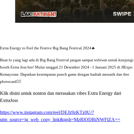
Extra Energy to Feel the Festive Big Bang Festival 2024🔥
Buat lo yang lagi ada di Big Bang Festival jangan sampai terlewat untuk kunjungi
booth Extra Joss bro! Mulai tanggal 21 Desember 2024 - 1 Januari 2025 di JIExpo
Kemayoran. Dapatkan kesempatan punch game dengan hadiah menarik dan free
photocard✊🏻
Klik disini untuk nonton dan merasakan vibes Extra Energy dari
ExtraJoss
https://www.instagram.com/reel/DEJz9zKTz0U/?
utm_source=ig_web_copy_link&igsh=MzRlODBiNWFlZA==